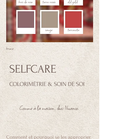
bois de rose
terre rosée
old gold
brume
sauge
terracota
brume
SELFCARE
COLORIMÉTRIE & SOIN DE SOI
Comme à la maison, chez Nuance.
Comment et pourquoi se les approprier