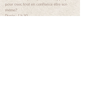
pour oser, tout en confiance être soi-
même?
Durée : 1 h 30
Tarif : 80 €
Nous explorerons vos couleurs, celles
que vous aimez, celles qui vous
définissent, celles qui vous vont le mieux
et vous mettent en lumière.
PRENDRE RENDEZ-VOUS
LIVRAISON OFFERTE
RETOURS GRATUITS
PAIEMENT CB SÉCURISÉ
En France métropolitaine,
Par certificat SSL
Échanges & retours
Belgique & Luxembourg par
sous 14 jours
mondial
relay/colissimo
MENTIONS LÉGALES
CONDITIONS GÉNÉRALES DE VENTE
LIVRAISON & RETOURS