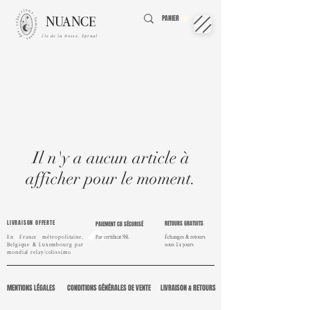
NUANCE
PANIER
île de la Gosse, Epinal
Il n'y a aucun article à
afficher pour le moment.
LIVRAISON OFFERTE
RETOURS GRATUITS
PAIEMENT CB SÉCURISÉ
En France métropolitaine,
Par certificat SSL
Échanges & retours
Belgique & Luxembourg par
sous 14 jours
mondial
relay/colissimo
MENTIONS LÉGALES
CONDITIONS GÉNÉRALES DE VENTE
LIVRAISON & RETOURS