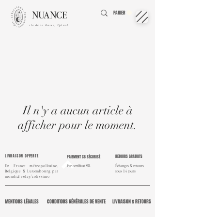
NUANCE
PANIER
île de la Gosse, Epinal
Il n'y a aucun article à
afficher pour le moment.
LIVRAISON OFFERTE
RETOURS GRATUITS
PAIEMENT CB SÉCURISÉ
En France métropolitaine,
Par certificat SSL
Échanges & retours
Belgique & Luxembourg par
sous 14 jours
mondial
relay/colissimo
MENTIONS LÉGALES
CONDITIONS GÉNÉRALES DE VENTE
LIVRAISON & RETOURS