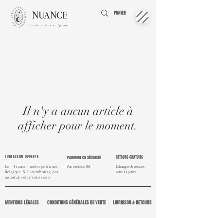
NUANCE
PANIER
île de la Gosse, Epinal
Il n'y a aucun article à
afficher pour le moment.
LIVRAISON OFFERTE
RETOURS GRATUITS
PAIEMENT CB SÉCURISÉ
En France métropolitaine,
Par certificat SSL
Échanges & retours
Belgique & Luxembourg par
sous 14 jours
mondial
relay/colissimo
MENTIONS LÉGALES
CONDITIONS GÉNÉRALES DE VENTE
LIVRAISON & RETOURS